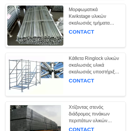
σφυρηλάτησε
48.3×48.3MM
Μορφωματικά
Kwikstage υλικών
σκαλωσιάς τμήματα
σκηνικών υλικών
CONTACT
σκαλωσιάς συστημάτων
γρήγορα
Κάθετα Ringlock υλικών
σκαλωσιάς υλικά
σκαλωσιάς υποστήριξης
σωλήνων συστημάτων
CONTACT
ισχυρά
Χτίζοντας στενός
διάδρομος πινάκων
περιπάτων υλικών
σκαλωσιάς σανίδων
CONTACT