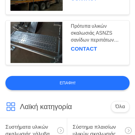
ικριωμάτων χάλυβα
διάβασης πεζών
Πρότυπα υλικών
σκαλωσιάς ASNZS
σανίδων περιπάτων
σανίδων ικριωμάτων
CONTACT
χάλυβα συνήθειας
ΕΠΑΦΉ!
Λαϊκή κατηγορία
Όλα
Συστήματα υλικών
Σύστημα πλαισίων
σκαλωσιάς χάλυβα
υλικών σκαλωσιάς