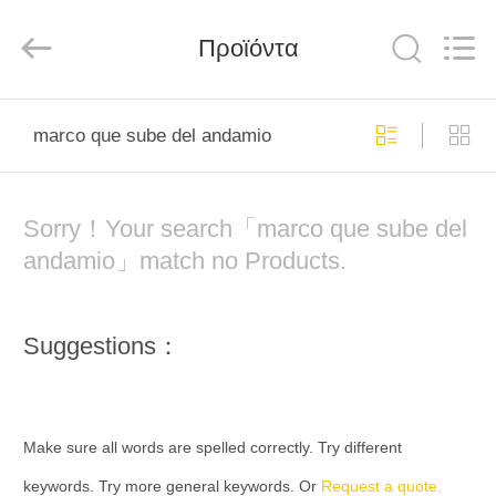
Jet
Scaffold
&
Formwork
Προϊόντα
System
Co.,
Ltd..
All
ΑΡΧΙΚΉ
Rights
Reserved.
marco que sube del andamio
ΣΕΛΊΔΑ
ΠΡΟΪΌΝΤΑ
Sorry！Your search「marco que sube del
andamio」match no Products.
ΣΧΕΤΙΚΆ
ΜΕ
Suggestions：
ΕΜΆΣ
ΕΡΓΟΣΤΆΣΙΟ
Make sure all words are spelled correctly. Try different
ΠΕΡΙΉΓΗΣΗ
keywords. Try more general keywords. Or
Request a quote.