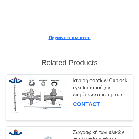
ΠΟΙΟΤΙΚΌΣ
ΈΛΕΓΧΟΣ
Πήγαινε πίσω σπίτι
ΕΠΙΚΟΙΝΩΝΉΣΤΕ
ΜΑΖΊ
ΜΑΣ
Related Products
ΖΗΤΉΣΤΕ
Ισχυρή φορτίων Cuplock
εγκιβωτισμού χιλ.
ΈΝΑ
διαμέτρων συστημάτων
ΑΠΌΣΠΑΣΜΑ
48.3-48.6 ενέργεια -
CONTACT
αποταμίευση για την
κατασκευή
SITEMAP
Ζωγραφική των υλικών