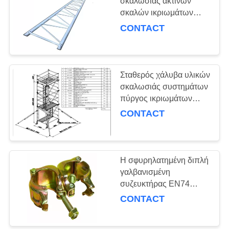
σκαλωσιάς ακτίνων
PRIVACY
σκαλών ικριωμάτων
POLICY
γύρω από την ακτίνα
CONTACT
σκαλών σωλήνων χωρίς
γάντζο
Σταθερός χάλυβα υλικών
σκαλωσιάς συστημάτων
πύργος ικριωμάτων
αργιλίου κινητός
CONTACT
ελαφρύς
Η σφυρηλατημένη διπλή
γαλβανισμένη
συζευκτήρας EN74
συζευκτήρων στροφέων
CONTACT
πτώση υλικών
σκαλωσιάς