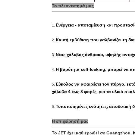
Το πλεονέκτημά μας
Ενέργεια - αποταμίευση και προστασί
1.
Καυτή εμβύθιση που γαλβανίζει τη δι
2.
Νέος χάλυβας άνθρακα, υψηλής αντοχή
3.
Η βαρύτητα self-locking, μπορεί να 
4.
Εύκολος να αφαιρέσει τον πύργο, εκ
5.
χάλυβα 4 έως 8 φορές, για τα υλικά σ
Τυποποιημένες ενότητες, αποδοτική δι
6.
Η επιχείρησή μας
Το JET έχει καθιερωθεί σε Guangzhou, Κ