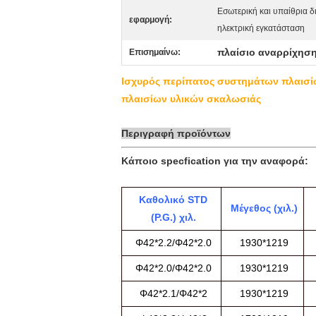
Εσωτερική και υπαίθρια δ
εφαρμογή:
ηλεκτρική εγκατάσταση
πλαίσιο αναρρίχησ
Επισημαίνω:
Ισχυρός περίπατος συστημάτων πλαισί
πλαισίων υλικών σκαλωσιάς
Περιγραφή προϊόντων
Κάποιο specfication για την αναφορά:
Καθολικό STD
Μέγεθος (χιλ.)
(P.G.) χιλ.
Φ42*2.2/Φ42*2.0
1930*1219
Φ42*2.0/Φ42*2.0
1930*1219
Φ42*2.1/Φ42*2
1930*1219