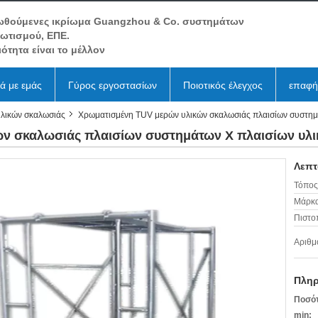
ωθούμενες ικρίωμα Guangzhou & Co. συστημάτων
βωτισμού, ΕΠΕ.
ιότητα είναι το μέλλον
κά με εμάς
Γύρος εργοστασίων
Ποιοτικός έλεγχος
επαφή
υλικών σκαλωσιάς
Χρωματισμένη TUV μερών υλικών σκαλωσιάς πλαισίων συστημ
ν σκαλωσιάς πλαισίων συστημάτων Χ πλαισίων υλ
Λεπτ
Τόπος
Μάρκα
Πιστο
Αριθμ
Πληρ
Ποσότ
min: