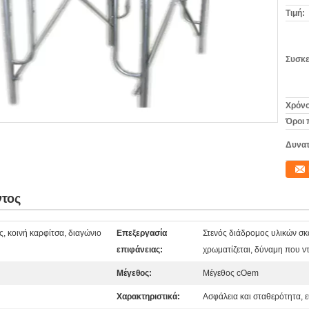
Τιμή:
Συσκε
Χρόνο
Όροι 
Δυνατ
ντος
ς, κοινή καρφίτσα, διαγώνιο
Επεξεργασία
Στενός διάδρομος υλικών σκ
επιφάνειας:
χρωματίζεται, δύναμη που ντ
Μέγεθος:
Μέγεθος cOem
Χαρακτηριστικά:
Ασφάλεια και σταθερότητα, 