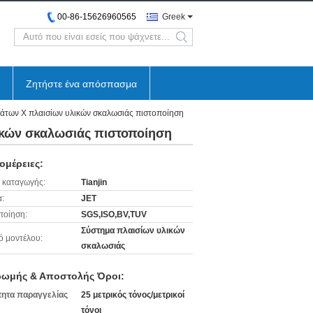
00-86-15626960565
Greek
search
Ζητήστε ένα απόσπασμα
άτων Χ πλαισίων υλικών σκαλωσιάς πιστοποίηση
ικών σκαλωσιάς πιστοποίηση
ομέρειες:
 καταγωγής:
Tianjin
:
JET
ποίηση:
SGS,ISO,BV,TUV
Σύστημα πλαισίων υλικών
ό μοντέλου:
σκαλωσιάς
ωμής & Αποστολής Όροι:
ητα παραγγελίας
25 μετρικός τόνος/μετρικοί
τόνοι