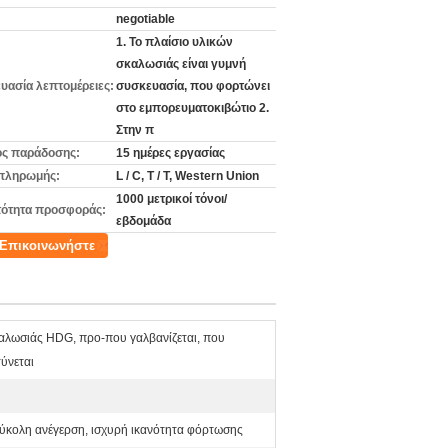
negotiable
1. Το πλαίσιο υλικών
σκαλωσιάς είναι γυμνή
υασία λεπτομέρειες:
συσκευασία, που φορτώνει
στο εμπορευματοκιβώτιο 2.
Στην π
ς παράδοσης:
15 ημέρες εργασίας
πληρωμής:
L / C, T / T, Western Union
1000 μετρικοί τόνοι/
ότητα προσφοράς:
εβδομάδα
Επικοινωνήστε
αλωσιάς HDG, προ-που γαλβανίζεται, που
ύνεται
εύκολη ανέγερση, ισχυρή ικανότητα φόρτωσης