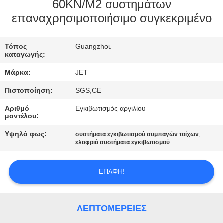
60KN/M2 συστημάτων
επαναχρησιμοποιήσιμο συγκεκριμένο
ΠΟΙΟΤΙΚΌΣ
ΈΛΕΓΧΟΣ
Τόπος
Guangzhou
καταγωγής:
ΕΠΙΚΟΙΝΩΝΉΣΤΕ
Μάρκα:
JET
ΜΑΖΊ
Πιστοποίηση:
SGS,CE
ΜΑΣ
Αριθμό
Εγκιβωτισμός αργιλίου
μοντέλου:
ΖΗΤΉΣΤΕ
Υψηλό φως:
,
συστήματα εγκιβωτισμού συμπαγών τοίχων
ελαφριά συστήματα εγκιβωτισμού
ΈΝΑ
ΑΠΌΣΠΑΣΜΑ
ΕΠΑΦΉ!
SITEMAP
ΛΕΠΤΟΜΈΡΕΙΕΣ