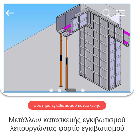
Jet
Scaffold
&
Formwork
System
Co.,
Ltd..
All
ΑΡΧΙΚΉ
Rights
Reserved.
ΣΕΛΊΔΑ
ΠΡΟΪΌΝΤΑ
ΣΧΕΤΙΚΆ
ΜΕ
ΕΜΆΣ
σύστημα εγκιβωτισμού κατασκευής
ΕΡΓΟΣΤΆΣΙΟ
Μετάλλων κατασκευής εγκιβωτισμού
ΠΕΡΙΉΓΗΣΗ
λειτουργώντας φορτίο εγκιβωτισμού