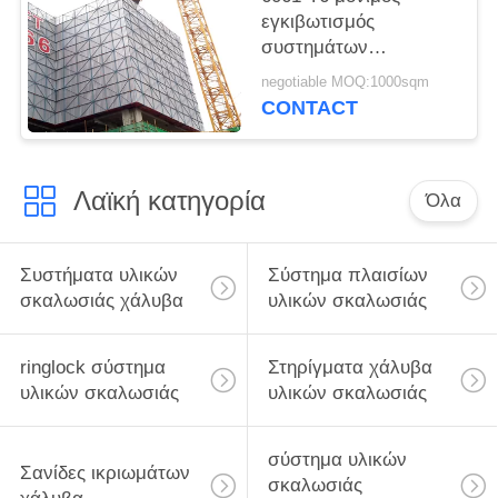
εγκιβωτισμός
συστημάτων
εγκιβωτισμού
negotiable MOQ:1000sqm
κατασκευής αργιλίου
CONTACT
για τους συμπαγείς
τοίχους
Λαϊκή κατηγορία
Όλα
Συστήματα υλικών
Σύστημα πλαισίων
σκαλωσιάς χάλυβα
υλικών σκαλωσιάς
ringlock σύστημα
Στηρίγματα χάλυβα
υλικών σκαλωσιάς
υλικών σκαλωσιάς
σύστημα υλικών
Σανίδες ικριωμάτων
σκαλωσιάς