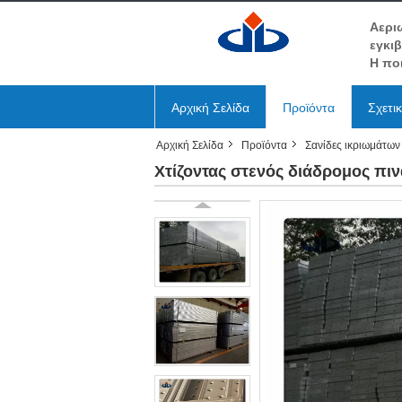
Αερι
εγκι
Η πο
Αρχική Σελίδα
Προϊόντα
Σχετι
Αρχική Σελίδα
Προϊόντα
Σανίδες ικριωμάτων
Χτίζοντας στενός διάδρομος π