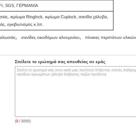
FI, SGS, ΓΕΡΜΑΝΊΑ
άς, ικρίωμα Ringlock, ικρίωμα Cuplock, σανίδα χάλυβα,
άς, εγκιβωτισμός κ.λπ.
,
,
καλωσιάς
σανίδες οικοδόμων αλουμινίου
πίνακες περιπάτων υλικώ
Στείλετε το ερώτημά σας απευθείας σε εμάς
(
0
/ 3000)