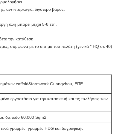
αρμολογήσει.
ς, αντι-πυρκαγιά, λιγότερο βάρος.
εργή ζωή μπορεί μέχρι 5-8 έτη.
βετε την κατάθεση
μες, σύμφωνα με το αίτημα του πελάτη (γενικά " HQ σε 40)
τημάτων caffold&formwork Guangzhou, ΕΠΕ
ένο εργοστάσιο για την κατασκευή και τις πωλήσεις των
νοι, δάπεδο 60.000 Sqm2
τενά γραμμές, γραμμές HDG και ζωγραφικής