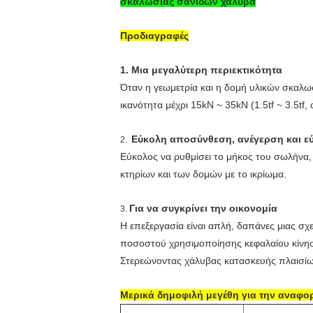
σκαλωσιάς σανίδων χάλυβα
Προδιαγραφές
1.
Μια μεγαλύτερη περιεκτικότητα
Όταν η γεωμετρία και η δομή υλικών σκαλωσι
ικανότητα μέχρι 15kN ~ 35kN (1.5tf ~ 3.5tf, 
Εύκολη αποσύνθεση, ανέγερση και ε
2.
Εύκολος να ρυθμίσει το μήκος του σωλήνα,
κτηρίων και των δομών με το ικρίωμα.
Για να συγκρίνει την οικονομία
3.
Η επεξεργασία είναι απλή, δαπάνες μιας σχ
ποσοστού χρησιμοποίησης κεφαλαίου κίνησ
Στερεώνοντας χάλυβας κατασκευής πλαισίω
Μερικά δημοφιλή μεγέθη για την αναφο