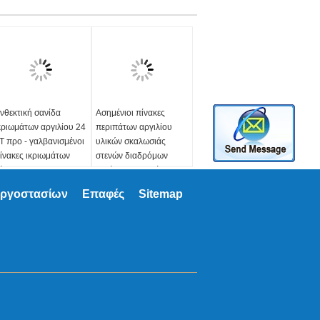
νθεκτική σανίδα
Ασημένιοι πίνακες
κριωμάτων αργιλίου 24
περιπάτων αργιλίου
T προ - γαλβανισμένοι
υλικών σκαλωσιάς
ίνακες ικριωμάτων
στενών διαδρόμων
άλυβα
σανίδων ικριωμάτων
χάλυβα
πεξεργασία
εργοστασίων
Επαφές
Sitemap
πιφάνειας:
Προ-
Επεξεργασία
αλβανισμένος, καυτός
επιφάνειας:
Προ-
ου βυθίζεται
γαλβανισμένος, καυτός
αλβανισμένος, μαύρος
που βυθίζεται
ύποι:
γαλβανισμένος, μαύρος
10,225,230,240,250A,
Τύποι:
50B, 300, ή ως σας
210,225,230,240,250A,
ίτημα
250B, 300, ή ως σας
λικό:
Q195~Q235
αίτημα