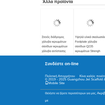
Άλλα προϊόντα
Στενός διάδρομος
Υψηλά υλικά σκαλωσιά
χάλυβα ικριωμάτων
Footplate χάλυβα
σανίδων ικριωμάτων
σανίδων Q235
χάλυβα αντίστασης
ικριωμάτων Strengh
διάβρωσης με το γάντζο
διευθετήσιμα
Υλικό:
ΜΒ/Τ 700: Q195
Επεξεργασία
Συνδέστε on-line
~ Q235
επιφάνειας:
Προ-
Επεξεργασία
γαλβανισμένος, καυτός
επιφάνειας:
Προ-
που βυθίζεται
Πολιτική Απορρήτου
Κίνα καλός ποιό
© 2019 - 2025 Guangzhou Jet Scaffold &
γαλβανισμένη, καυτή
γαλβανισμένος, μαύρος
Mobile Site
εμβύθιση που
Υλικό:
ΜΒ/Τ 700:
γαλβανίζεται, μαύρος
Q195~Q235
Ακρι
Θελήστε να ξέρετε περισσότερων για μας;
Πιστοποιητικό:
ISO,
Πιστοποιητικό:
ISO,
SGS, BV, TUV
SGS, BV, TUV
με
Πρότυπο:
EN1004:
Αποτελεσματική ζωή