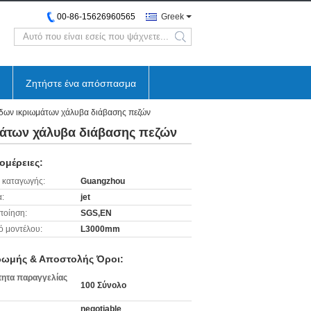
00-86-15626960565
Greek
search
Ζητήστε ένα απόσπασμα
ίδων ικριωμάτων χάλυβα διάβασης πεζών
μάτων χάλυβα διάβασης πεζών
ομέρειες:
 καταγωγής:
Guangzhou
:
jet
ποίηση:
SGS,EN
ό μοντέλου:
L3000mm
ωμής & Αποστολής Όροι:
ητα παραγγελίας
100 Σύνολο
negotiable