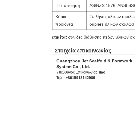
Πιστοποίηση
AS/NZS 1576, ANSI SS
Κύρια
Σωλήνας υλικών σκαλωσι
προϊόντα
ouplers υλικών σκαλωσι
ετικέτα:
σανίδες διάβασης πεζών υλικών σ
Στοιχεία επικοινωνίας
Guangzhou Jet Scaffold & Formwork
System Co., Ltd.
Υπεύθυνος Επικοινωνίας:
liao
Τηλ.::
+8615913142989