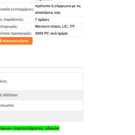
πρότυπα ή σύμφωνα με τις
υασία λεπτομέρειες:
απαιτήσεις σας
ς παράδοσης:
7 ημέρες
πληρωμής:
Western Union, L/C, T/T
ότητα προσφοράς:
3000 PC ανά ημέρα
Επικοινωνήστε
ένος
00,4000mm
καλωσιάς
πινάκων περπατήματος υλικών