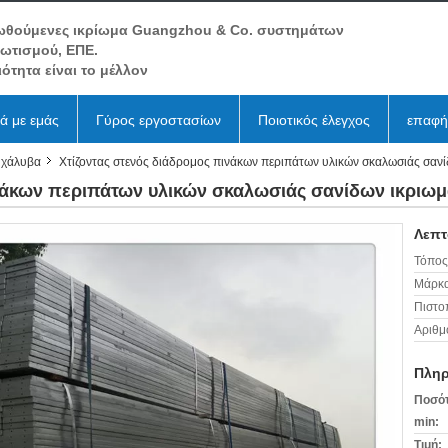
ωθούμενες ικρίωμα Guangzhou & Co. συστημάτων
βωτισμού, ΕΠΕ.
ιότητα είναι το μέλλον
κά με εμάς
Γύρος εργοστασίων
Ποιοτικός έλεγχος
επαφή
 χάλυβα
Χτίζοντας στενός διάδρομος πινάκων περιπάτων υλικών σκαλωσιάς σαν
ινάκων περιπάτων υλικών σκαλωσιάς σανίδων ικριω
Λεπτ
Τόπος
Μάρκα
Πιστο
Αριθμ
Πληρ
Ποσότ
min:
Τιμή: