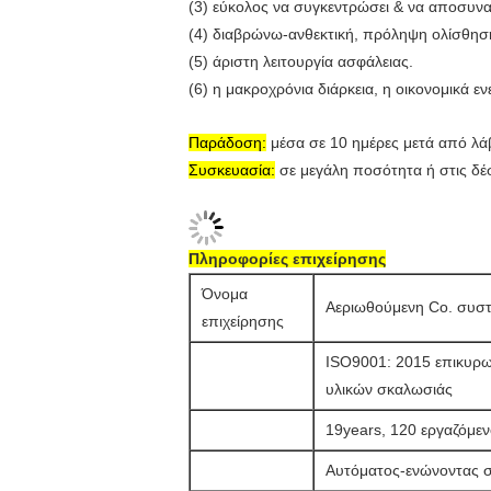
(3) εύκολος να συγκεντρώσει & να αποσυν
(4) διαβρώνω-ανθεκτική, πρόληψη ολίσθηση
(5) άριστη λειτουργία ασφάλειας.
(6) η μακροχρόνια διάρκεια, η οικονομικά εν
Παράδοση:
μέσα σε 10 ημέρες μετά από λά
Συσκευασία:
σε μεγάλη ποσότητα ή στις δέσ
Πληροφορίες επιχείρησης
Όνομα
Αεριωθούμενη Co. συσ
επιχείρησης
ISO9001: 2015 επικυρωμ
υλικών σκαλωσιάς
19years, 120 εργαζόμε
Αυτόματος-ενώνοντας σ