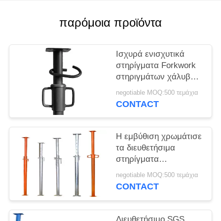
PRIVACY
POLICY
παρόμοια προϊόντα
Ισχυρά ενισχυτικά
στηρίγματα Forkwork
στηριγμάτων χάλυβα
υλικών σκαλωσιάς 2-3
negotiable MOQ:500 τεμάχια
τόνοι ρουλεμάν
CONTACT
φορτίων
Η εμβύθιση χρωμάτισε
τα διευθετήσιμα
στηρίγματα
κατασκευής χτίζοντας
negotiable MOQ:500 τεμάχια
το προσαρμοσμένο
CONTACT
στηρίγματα μέγεθος
υποστήριξης
Διευθετήσιμο SGS