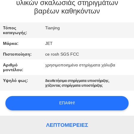
υλικών σκαλωσιάς στηριγμάτων
βαρέων καθηκόντων
ΠΟΙΟΤΙΚΌΣ
ΈΛΕΓΧΟΣ
Τόπος
Tianjing
καταγωγής:
ΕΠΙΚΟΙΝΩΝΉΣΤΕ
Μάρκα:
JET
ΜΑΖΊ
Πιστοποίηση:
ce rosh SGS FCC
ΜΑΣ
Αριθμό
χρησιμοποιημένα στηρίγματα χάλυβα
μοντέλου:
ΖΗΤΉΣΤΕ
Υψηλό φως:
,
διευθετήσιμα στηρίγματα υποστήριξης
χτίζοντας στηρίγματα υποστήριξης
ΈΝΑ
ΑΠΌΣΠΑΣΜΑ
ΕΠΑΦΉ!
SITEMAP
ΛΕΠΤΟΜΈΡΕΙΕΣ