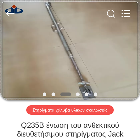
Jet
Scaffold
&
Formwork
System
Co.,
Ltd..
All
ΑΡΧΙΚΉ
Rights
Reserved.
ΣΕΛΊΔΑ
ΠΡΟΪΌΝΤΑ
ΣΧΕΤΙΚΆ
ΜΕ
ΕΜΆΣ
Στηρίγματα χάλυβα υλικών σκαλωσιάς
ΕΡΓΟΣΤΆΣΙΟ
Q235B ένωση του ανθεκτικού
ΠΕΡΙΉΓΗΣΗ
διευθετήσιμου στηρίγματος Jack