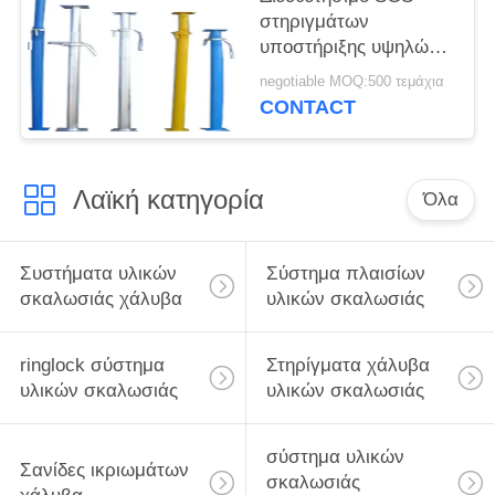
στηριγμάτων
υποστήριξης υψηλών
Strengh υλικών
negotiable MOQ:500 τεμάχια
σκαλωσιάς
CONTACT
στηριγμάτων χάλυβα
εγκεκριμένο
Λαϊκή κατηγορία
Όλα
Συστήματα υλικών
Σύστημα πλαισίων
σκαλωσιάς χάλυβα
υλικών σκαλωσιάς
ringlock σύστημα
Στηρίγματα χάλυβα
υλικών σκαλωσιάς
υλικών σκαλωσιάς
σύστημα υλικών
Σανίδες ικριωμάτων
σκαλωσιάς