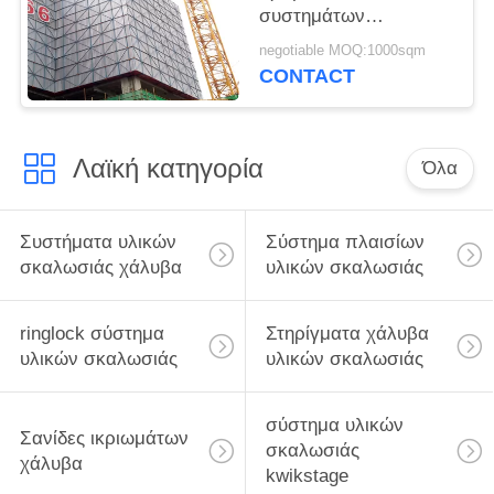
συστημάτων
εγκιβωτισμού
negotiable MOQ:1000sqm
κατασκευής αργιλίου
CONTACT
για τους συμπαγείς
τοίχους
Λαϊκή κατηγορία
Όλα
Συστήματα υλικών
Σύστημα πλαισίων
σκαλωσιάς χάλυβα
υλικών σκαλωσιάς
ringlock σύστημα
Στηρίγματα χάλυβα
υλικών σκαλωσιάς
υλικών σκαλωσιάς
σύστημα υλικών
Σανίδες ικριωμάτων
σκαλωσιάς
χάλυβα
kwikstage