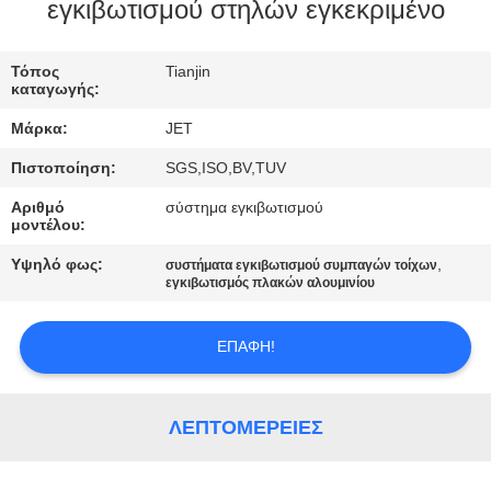
εγκιβωτισμού στηλών εγκεκριμένο
ΠΟΙΟΤΙΚΌΣ
Τόπος
Tianjin
ΈΛΕΓΧΟΣ
καταγωγής:
Μάρκα:
JET
ΕΠΙΚΟΙΝΩΝΉΣΤΕ
Πιστοποίηση:
SGS,ISO,BV,TUV
ΜΑΖΊ
Αριθμό
σύστημα εγκιβωτισμού
ΜΑΣ
μοντέλου:
Υψηλό φως:
,
συστήματα εγκιβωτισμού συμπαγών τοίχων
ΖΗΤΉΣΤΕ
εγκιβωτισμός πλακών αλουμινίου
ΈΝΑ
ΕΠΑΦΉ!
ΑΠΌΣΠΑΣΜΑ
SITEMAP
ΛΕΠΤΟΜΈΡΕΙΕΣ