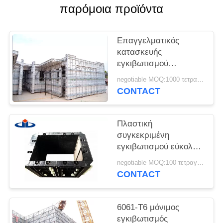
PRIVACY
παρόμοια προϊόντα
POLICY
Επαγγελματικός
κατασκευής
εγκιβωτισμού
εγκιβωτισμός πλακών
negotiable MOQ:1000 τετραγωνικά μέτρα
αλουμινίου
CONTACT
συστημάτων
μορφωματικός
συγκεκριμένος
Πλαστική
συγκεκριμένη
εγκιβωτισμού εύκολη
ανέγερση
negotiable MOQ:100 τετραγωνικά μέτρα
εγκιβωτισμού
CONTACT
συστημάτων
επαναχρησιμοποιήσιμη
πλαστική
6061-T6 μόνιμος
εγκιβωτισμός