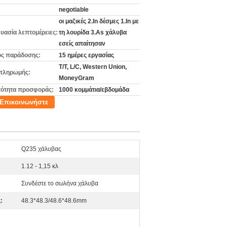
negotiable
οι μαζικές 2.In δέσμες 1.In με
υασία λεπτομέρειες:
τη λουρίδα 3.As χάλυβα
εσείς απαίτησαν
ς παράδοσης:
15 ημέρες εργασίας
T/T, L/C, Western Union,
πληρωμής:
MoneyGram
ότητα προσφοράς:
1000 κομμάτια/εβδομάδα
Επικοινωνήστε
Q235 χάλυβας
1.12 - 1,15 κλ
Συνδέστε το σωλήνα χάλυβα
:
48.3*48.3/48.6*48.6mm