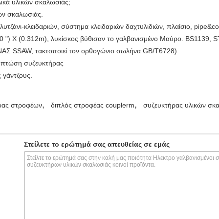
ικά υλικών σκαλωσιάς;
κών σκαλωσιάς.
υτζάνι-κλειδαριών, σύστημα κλειδαριών δαχτυλιδιών, πλαίσιο, pipe&c
2,0 ") Χ (0.312m), λυκίσκος βύθισαν το γαλβανισμένο Μαύρο. BS1139, 
ΑΣ SSAW, τακτοποιεί τον ορθογώνιο σωλήνα GB/T6728)
ς πτώση συζευκτήρας
ς γάντζους.
,
,
ρας στροφέων
διπλός στροφέας couplerm
συζευκτήρας υλικών σκα
Στείλετε το ερώτημά σας απευθείας σε εμάς