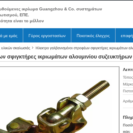
ωθούμενες ικρίωμα Guangzhou & Co. συστημάτων
βωτισμού, ΕΠΕ.
ιότητα είναι το μέλλον
κά με εμάς
Γύρος εργοστασίων
Ποιοτικός έλεγχος
επαφή
 υλικών σκαλωσιάς
Ηλεκτρο γαλβανισμένοι στροφέων σφιγκτήρες ικριωμάτων αλ
ν σφιγκτήρες ικριωμάτων αλουμινίου συζευκτήρων 
Λεπτ
Τόπος
Μάρκα
Πιστο
Αριθμ
Πληρ
Ποσότ
min: