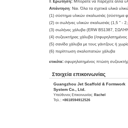
Ερώτηση:
Μπορείτε να παρέχετε άλλα υλ
8.
Απάντηση
: Ναι. Όλα τα σχετικά υλικά υλι
(1) σύστημα υλικών σκαλωσιάς (σύστημα φλ
(2) οι σωλήνες υλικών σκαλωσιάς (1,5 " - 
(3) σωλήνες χάλυβα (ERW BS1387, ΣΩΛΉΝ
(4) συζευκτήρας χάλυβα (/σφυρηλατημένο
(5) σανίδα χάλυβα με τους γάντζους ή χωρί
(6) περίπτωση σκαλοπατιών χάλυβα
ετικέτα:
σφυρηλατημένος πτώση συζευκτή
Στοιχεία επικοινωνίας
Guangzhou Jet Scaffold & Formwork
System Co., Ltd.
Υπεύθυνος Επικοινωνίας:
Rachel
Τηλ.::
+8618594912526