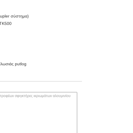
oupler σύστημα)
STK500
λωσιάς putlog