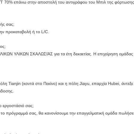
T/T 70% επάνω στην αποστολή του αντιγράφου του Μπιλ της φόρτωσης
ής σας;
την προκαταβολή ή το L/C.
ος;
ΥΛΙΚΩΝ ΥΛΙΚΩΝ ΣΚΑΛΩΣΙΆΣ για τα έτη δεκαετίας. Η επιχείρηση ομάδας μα
πόλη Tianjin (κοντά στο Πεκίνο) και η πόλη Jiayu, επαρχία Hubei, άντε
άδοσης.
 εργοστάσιό σας;
ε το πρόγραμμά σας, θα κανονίσουμε την επαγγελματική ομάδα πωλήσ