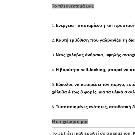
Το πλεονέκτημά μας
Ενέργεια - αποταμίευση και προστασί
1.
Καυτή εμβύθιση που γαλβανίζει τη δι
2.
Νέος χάλυβας άνθρακα, υψηλής αντοχή
3.
Η βαρύτητα self-locking, μπορεί να 
4.
Εύκολος να αφαιρέσει τον πύργο, εκ
5.
χάλυβα 4 έως 8 φορές, για τα υλικά σ
Τυποποιημένες ενότητες, αποδοτική δι
6.
Η επιχείρησή μας
Το JET έχει καθιερωθεί σε Guangzhou, Κ