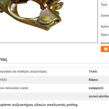
Τιμή:
Συσκε
Χρόνο
Όροι 
Δυνατ
ντος
στροφέας και σταθερός συζευκτήρας
Υλικό:
ή HDG
Βάρος:
κών σκαλωσιάς oupler
εφαρμογή:
γενικό μέγεθος
uplerm
συζευκτήρας υλικών σκαλωσιάς putlog
,