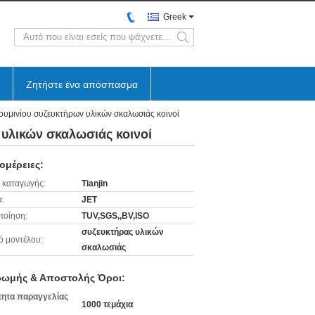
Greek
search
Ζητήστε ένα απόσπασμα
ουμινίου συζευκτήρων υλικών σκαλωσιάς κοινοί
υλικών σκαλωσιάς κοινοί
ομέρειες:
 καταγωγής:
Tianjin
:
JET
ποίηση:
TUV,SGS,,BV,ISO
συζευκτήρας υλικών
ό μοντέλου:
σκαλωσιάς
ωμής & Αποστολής Όροι:
ητα παραγγελίας
1000 τεμάχια