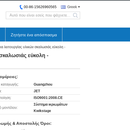
00-86-15626960565
Greek
search
Ζητήστε ένα απόσπασμα
α λειτουργίας υλικών σκαλωσιάς εύκολη -
σκαλωσιάς εύκολη -
ομέρειες:
 καταγωγής:
Guangzhou
:
JET
ποίηση:
ISO9001:2008.CE
Σύστημα ικριωμάτων
ό μοντέλου:
Kwikstage
ωμής & Αποστολής Όροι: