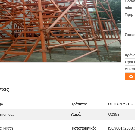
Ποσότ
min:
Τιμή:
Συσκε
Χρόνο
Όροι 
Δυνατ
ντος
ge
Πρότυπο:
ΟΠΩΣ/NZS 157
ίτησή σας
Υλικό:
Q235B
αι καυτή
Πιστοποιητικό:
ISO9001: 2008