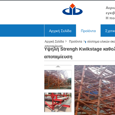
Αερι
εγκι
Η πο
Αρχική Σελίδα
Προϊόντα
Σχετι
Αρχική Σελίδα
Προϊόντα
σύστημα υλικών σκ
αποταμίευση
Υψηλή Strengh Kwikstage καθολ
αποταμίευση