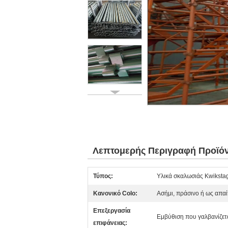
Λεπτομερής Περιγραφή Προϊό
Τύπος:
Υλικά σκαλωσιάς Kwiksta
Κανονικό Colo:
Ασήμι, πράσινο ή ως απα
Επεξεργασία
Εμβύθιση που γαλβανίζετ
επιφάνειας: