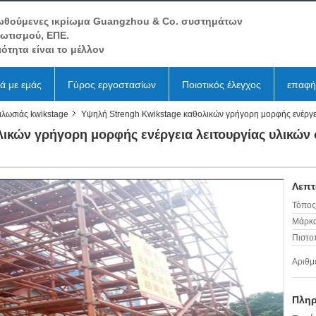
ωθούμενες ικρίωμα Guangzhou & Co. συστημάτων
βωτισμού, ΕΠΕ.
ιότητα είναι το μέλλον
κά με εμάς
Γύρος εργοστασίων
Ποιοτικός έλεγχος
επαφή
αλωσιάς kwikstage
Υψηλή Strengh Kwikstage καθολικών γρήγορη μορφής ενέργει
ικών γρήγορη μορφής ενέργεια λειτουργίας υλικών 
Λεπτ
Τόπος
Μάρκα
Πιστο
Αριθμ
Πληρ