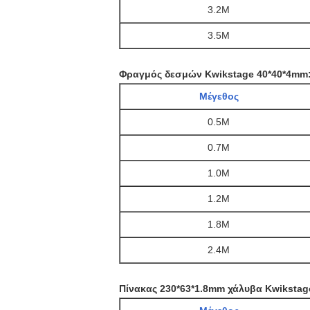
3.2M
3.5M
Φραγμός δεσμών Kwikstage 40*40*4mm
Μέγεθος
0.5M
0.7M
1.0M
1.2M
1.8M
2.4M
Πίνακας 230*63*1.8mm χάλυβα Kwikstag