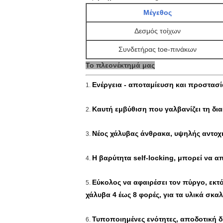
Μέγεθος
Δεσμός τοίχων
Συνδετήρας toe-πινάκων
Το πλεονέκτημά μας
Ενέργεια - αποταμίευση και προστασί
1.
Καυτή εμβύθιση που γαλβανίζει τη δι
2.
Νέος χάλυβας άνθρακα, υψηλής αντοχή
3.
Η βαρύτητα self-locking, μπορεί να 
4.
Εύκολος να αφαιρέσει τον πύργο, εκ
5.
χάλυβα 4 έως 8 φορές, για τα υλικά σ
Τυποποιημένες ενότητες, αποδοτική δι
6.