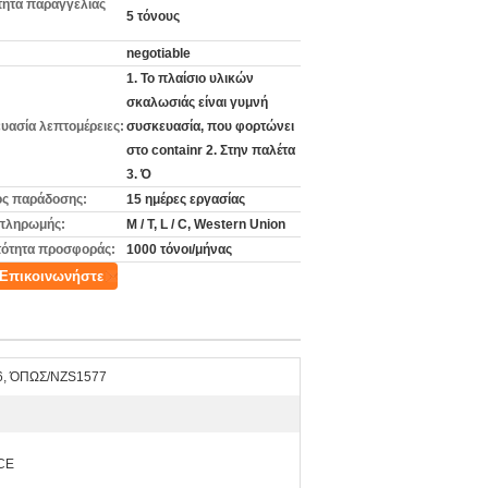
ητα παραγγελίας
5 τόνους
negotiable
1. Το πλαίσιο υλικών
σκαλωσιάς είναι γυμνή
υασία λεπτομέρειες:
συσκευασία, που φορτώνει
στο containr 2. Στην παλέτα
3. Ό
ς παράδοσης:
15 ημέρες εργασίας
πληρωμής:
Μ / Τ, L / C, Western Union
ότητα προσφοράς:
1000 τόνοι/μήνας
Επικοινωνήστε
6, ΌΠΩΣ/NZS1577
.CE