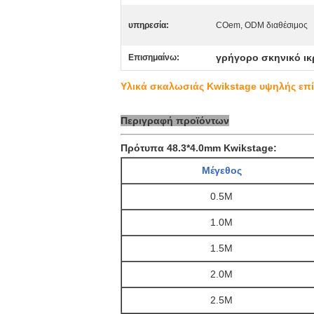
υπηρεσία:
COem, ODM διαθέσιμος
γρήγορο σκηνικό ικ
Επισημαίνω:
Υλικά σκαλωσιάς Kwikstage υψηλής επ
Περιγραφή προϊόντων
Πρότυπα 48.3*4.0mm Kwikstage:
Μέγεθος
0.5M
1.0M
1.5M
2.0M
2.5M