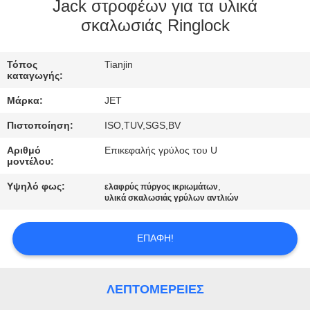
Jack στροφέων για τα υλικά
σκαλωσιάς Ringlock
ΠΟΙΟΤΙΚΌΣ
ΈΛΕΓΧΟΣ
Τόπος
Tianjin
καταγωγής:
ΕΠΙΚΟΙΝΩΝΉΣΤΕ
Μάρκα:
JET
ΜΑΖΊ
Πιστοποίηση:
ISO,TUV,SGS,BV
ΜΑΣ
Αριθμό
Επικεφαλής γρύλος του U
μοντέλου:
ΖΗΤΉΣΤΕ
Υψηλό φως:
,
ελαφρύς πύργος ικριωμάτων
υλικά σκαλωσιάς γρύλων αντλιών
ΈΝΑ
ΑΠΌΣΠΑΣΜΑ
ΕΠΑΦΉ!
SITEMAP
ΛΕΠΤΟΜΈΡΕΙΕΣ