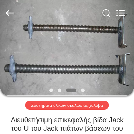
Jet
Scaffold
&
Formwork
System
Co.,
Ltd..
All
ΑΡΧΙΚΉ
Rights
Reserved.
ΣΕΛΊΔΑ
ΠΡΟΪΌΝΤΑ
ΣΧΕΤΙΚΆ
ΜΕ
ΕΜΆΣ
Συστήματα υλικών σκαλωσιάς χάλυβα
ΕΡΓΟΣΤΆΣΙΟ
Διευθετήσιμη επικεφαλής βίδα Jack
ΠΕΡΙΉΓΗΣΗ
του U του Jack πιάτων βάσεων του