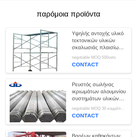
PRIVACY
POLICY
παρόμοια προϊόντα
Υψηλής αντοχής υλικό
τεκτονικών υλικών
σκαλωσιάς πλαισίων
χάλυβα Χ για την
negotiable MOQ:500sets
κατασκευή
CONTACT
Ρευστός σωλήνας
ικριωμάτων αλουμινίου
συστημάτων υλικών
σκαλωσιάς χάλυβα
negotiable MOQ:30 κομμάτι/κομμάτια
σωλήνων ανά πόδι
CONTACT
πάχος 2 χιλ.
Βαρέων καθηκόντων