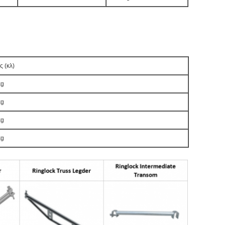
 (κλ)
kg
kg
kg
kg