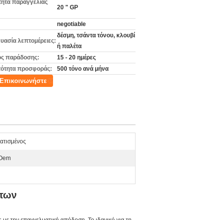
ητα παραγγελίας
20 " GP
negotiable
δέσμη, τσάντα τόνου, κλουβί
υασία λεπτομέρειες:
ή παλέτα
ς παράδοσης:
15 - 20 ημέρες
ότητα προσφοράς:
500 τόνο ανά μήνα
Επικοινωνήστε
ατισμένος
cOem
έτων