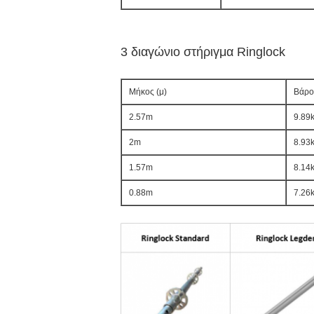
3 διαγώνιο στήριγμα Ringlock
Μήκος (μ)
Βάρος
2.57m
9.89
2m
8.93
1.57m
8.14
0.88m
7.26