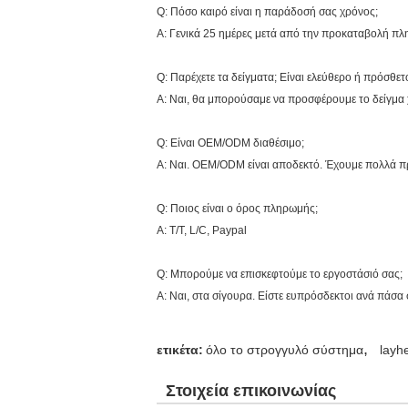
Q: Πόσο καιρό είναι η παράδοσή σας χρόνος;
Α: Γενικά 25 ημέρες μετά από την προκαταβολή πλη
Q: Παρέχετε τα δείγματα; Είναι ελεύθερο ή πρόσθετ
Α: Ναι, θα μπορούσαμε να προσφέρουμε το δείγμα 
Q: Είναι OEM/ODM διαθέσιμο;
Α: Ναι. OEM/ODM είναι αποδεκτό. Έχουμε πολλά π
Q: Ποιος είναι ο όρος πληρωμής;
Α: T/T, L/C, Paypal
Q: Μπορούμε να επισκεφτούμε το εργοστάσιό σας;
Α: Ναι, στα σίγουρα. Είστε ευπρόσδεκτοι ανά πάσα 
,
ετικέτα:
όλο το στρογγυλό σύστημα
layh
Στοιχεία επικοινωνίας