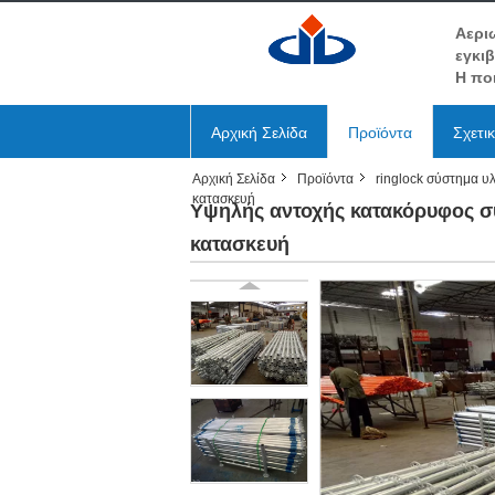
Αερι
εγκι
Η πο
Αρχική Σελίδα
Προϊόντα
Σχετι
Αρχική Σελίδα
Προϊόντα
ringlock σύστημα υ
κατασκευή
Υψηλής αντοχής κατακόρυφος συ
κατασκευή