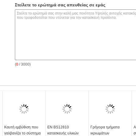
Στείλετε το ερώτημά σας απευθείας σε εμάς
(
0
/ 3000)
Καυτή εμβύθιση που
EN BS12810
Γρήγορα τμήματα
Α
γαλβανίζει το σύστημα
κατασκευής υλικών
ικριωμάτων
σ