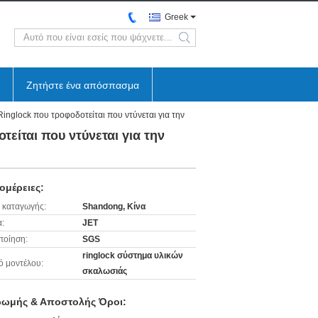
Greek
search
Ζητήστε ένα απόσπασμα
glock που τροφοδοτείται που ντύνεται για την
ίται που ντύνεται για την
ομέρειες:
 καταγωγής:
Shandong, Κίνα
:
JET
ποίηση:
SGS
ringlock σύστημα υλικών
ό μοντέλου:
σκαλωσιάς
ωμής & Αποστολής Όροι: