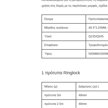
Κατασκευασμένα για τη μεταβλητότητα, τη διάρκεια
χρήση στις δομές με τις περίπλοκες μορφές, σχέδια κ
Όνομα
Πρότυπα/κατακ
Μέγεθος σωλήνων
48.3*3.25MM,
Υλικό
Q235/Q345
Επιφάνεια
Τροφοδοτημένο
Ύψος
500MM/1000M
1 πρότυπα Ringlock
Μήκος (μ)
Διάμετρος (χιλ.)
πρότυπα 3m
48mm
πρότυπα 2.5m
48mm