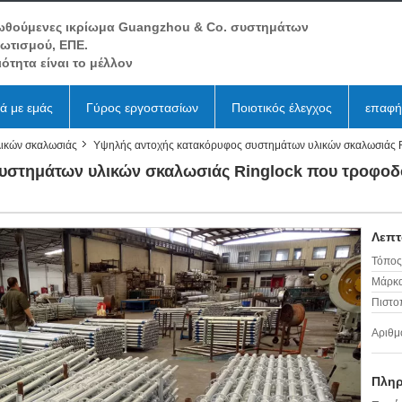
ωθούμενες ικρίωμα Guangzhou & Co. συστημάτων
βωτισμού, ΕΠΕ.
ιότητα είναι το μέλλον
κά με εμάς
Γύρος εργοστασίων
Ποιοτικός έλεγχος
επαφή
λικών σκαλωσιάς
Υψηλής αντοχής κατακόρυφος συστημάτων υλικών σκαλωσιάς Rin
στημάτων υλικών σκαλωσιάς Ringlock που τροφοδοτε
Λεπτ
Τόπος
Μάρκα
Πιστο
Αριθμ
Πληρ