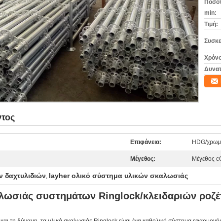
Ποσότ
min:
Τιμή:
Συσκε
Χρόνο
Δυνατ
ντος
Επιφάνεια:
HDG/χρωμ
Μέγεθος:
Μέγεθος 
 δαχτυλιδιών
layher ολικό σύστημα υλικών σκαλωσιάς
,
λωσιάς συστημάτων Ringlock/κλειδαριών ροζ