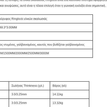
 και τη δύναμη, τα υλικά σκαλωσιάς Ringlock είναι ένα καθολικό σύστημα εφαρμογής
αι ανυψώσεις, αυτό είναι η τέλεια επιλογή όταν η γωνιακή ευελιξία είναι σημαντική.
όρυφος Ringlock υλικών σκαλωσιάς
 48.3*3.00MM
ς ντυμένος, γαλβανισμένος, καυτός που βυθίζεται γαλβανισμένος
M/1500MM/2000MM/2500MM/3000M
Σωλήνας Thinkness (χιλ.)
Βάρος (κλ)
3.0/3.25mm
14.11kg
3.0/3.25mm
13.32kg