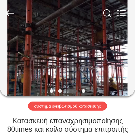
Jet
Scaffold
&
Formwork
System
Co.,
Ltd..
All
ΑΡΧΙΚΉ
Rights
Reserved.
ΣΕΛΊΔΑ
ΠΡΟΪΌΝΤΑ
ΣΧΕΤΙΚΆ
ΜΕ
ΕΜΆΣ
σύστημα εγκιβωτισμού κατασκευής
ΕΡΓΟΣΤΆΣΙΟ
Κατασκευή επαναχρησιμοποίησης
ΠΕΡΙΉΓΗΣΗ
80times και κοίλο σύστημα επιτροπής