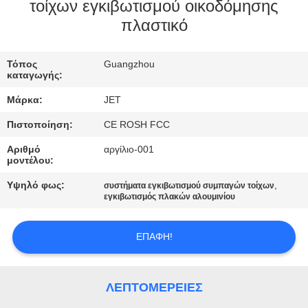
τοίχων εγκιβωτισμού οικοδόμησης
πλαστικό
ΠΟΙΟΤΙΚΌΣ
ΈΛΕΓΧΟΣ
Τόπος
Guangzhou
καταγωγής:
ΕΠΙΚΟΙΝΩΝΉΣΤΕ
Μάρκα:
JET
ΜΑΖΊ
Πιστοποίηση:
CE ROSH FCC
ΜΑΣ
Αριθμό
αργίλιο-001
μοντέλου:
ΖΗΤΉΣΤΕ
Υψηλό φως:
,
συστήματα εγκιβωτισμού συμπαγών τοίχων
εγκιβωτισμός πλακών αλουμινίου
ΈΝΑ
ΑΠΌΣΠΑΣΜΑ
ΕΠΑΦΉ!
SITEMAP
ΛΕΠΤΟΜΈΡΕΙΕΣ