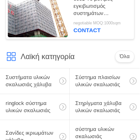
εγκιβωτισμός
συστημάτων
εγκιβωτισμού
negotiable MOQ:1000sqm
κατασκευής αργιλίου
CONTACT
για τους συμπαγείς
τοίχους
Λαϊκή κατηγορία
Όλα
Συστήματα υλικών
Σύστημα πλαισίων
σκαλωσιάς χάλυβα
υλικών σκαλωσιάς
ringlock σύστημα
Στηρίγματα χάλυβα
υλικών σκαλωσιάς
υλικών σκαλωσιάς
σύστημα υλικών
Σανίδες ικριωμάτων
σκαλωσιάς