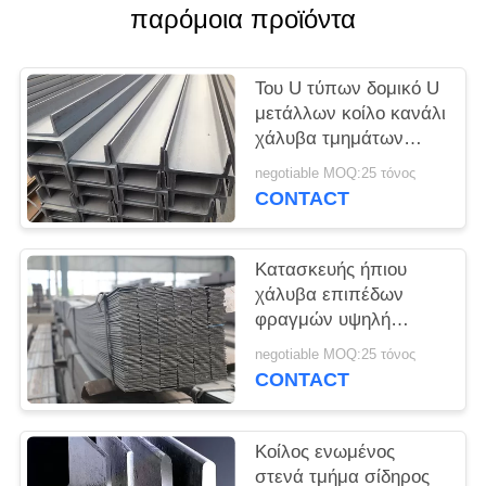
PRIVACY
παρόμοια προϊόντα
POLICY
Του U τύπων δομικό U
μετάλλων κοίλο κανάλι
χάλυβα τμημάτων
τμημάτων SS400
negotiable MOQ:25 τόνος
CONTACT
Κατασκευής ήπιου
χάλυβα επιπέδων
φραγμών υψηλή
διαστατική ακρίβεια
negotiable MOQ:25 τόνος
φραγμών χάλυβα
CONTACT
τετραγωνική
Κοίλος ενωμένος
στενά τμήμα σίδηρος