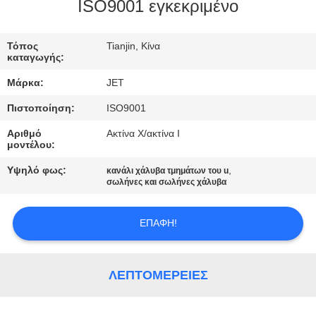
ISO9001 εγκεκριμένο
ΠΟΙΟΤΙΚΌΣ
Τόπος
Tianjin, Κίνα
ΈΛΕΓΧΟΣ
καταγωγής:
Μάρκα:
JET
ΕΠΙΚΟΙΝΩΝΉΣΤΕ
Πιστοποίηση:
ISO9001
ΜΑΖΊ
Αριθμό
Ακτίνα Χ/ακτίνα Ι
ΜΑΣ
μοντέλου:
Υψηλό φως:
,
κανάλι χάλυβα τμημάτων του u
ΖΗΤΉΣΤΕ
σωλήνες και σωλήνες χάλυβα
ΈΝΑ
ΕΠΑΦΉ!
ΑΠΌΣΠΑΣΜΑ
SITEMAP
ΛΕΠΤΟΜΈΡΕΙΕΣ