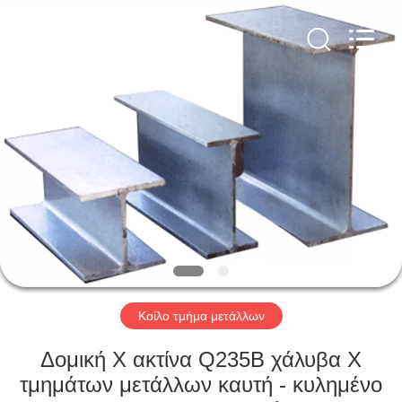
Jet
Scaffold
&
Formwork
System
Co.,
Ltd..
All
ΑΡΧΙΚΉ
Rights
Reserved.
ΣΕΛΊΔΑ
ΠΡΟΪΌΝΤΑ
ΣΧΕΤΙΚΆ
ΜΕ
ΕΜΆΣ
Κοίλο τμήμα μετάλλων
ΕΡΓΟΣΤΆΣΙΟ
Δομική Χ ακτίνα Q235B χάλυβα Χ
ΠΕΡΙΉΓΗΣΗ
τμημάτων μετάλλων καυτή - κυλημένο