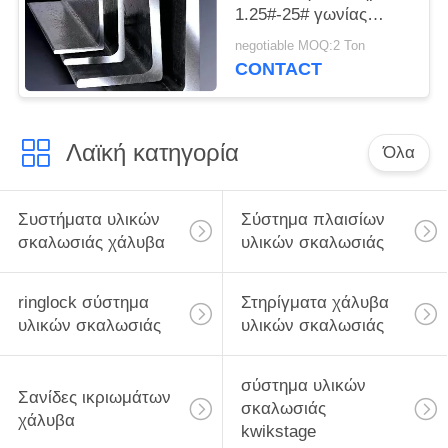
1.25#-25# γωνίας
ανοξείδωτου μετάλλων
negotiable MOQ:2 Ton
μορφής Λ
CONTACT
Λαϊκή κατηγορία
Όλα
Συστήματα υλικών
Σύστημα πλαισίων
σκαλωσιάς χάλυβα
υλικών σκαλωσιάς
ringlock σύστημα
Στηρίγματα χάλυβα
υλικών σκαλωσιάς
υλικών σκαλωσιάς
σύστημα υλικών
Σανίδες ικριωμάτων
σκαλωσιάς
χάλυβα
kwikstage