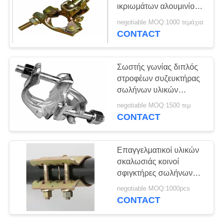
PRIVACY
ικριωμάτων αλουμινίου
POLICY
συζευκτήρων υλικών
negotiable MOQ:1000 τεμάχια
σκαλωσιάς κοινοί
CONTACT
Σωστής γωνίας διπλός
στροφέων συζευκτήρας
σωλήνων υλικών
σκαλωσιάς
negotiable MOQ:1500 τεμ
συζευκτήρων
CONTACT
σφυρηλατημένος πτώση
Επαγγελματικοί υλικών
σκαλωσιάς κοινοί
σφιγκτήρες σωλήνων
ικριωμάτων
negotiable MOQ:1000pcs
συζευκτήρων
CONTACT
επιψευδαργυρώνοντας