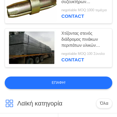
συζευκτήρων
σφιγκτήρας καρφιτσών
negotiable MOQ:1000 τεμάχια
στροφέων πιεσμένος
CONTACT
υλικά σκαλωσιάς
Χτίζοντας στενός
διάδρομος πινάκων
περιπάτων υλικών
σκαλωσιάς σανίδων
negotiable MOQ:100 Σύνολο
ικριωμάτων χάλυβα
CONTACT
διάβασης πεζών
ΕΠΑΦΉ!
Λαϊκή κατηγορία
Όλα