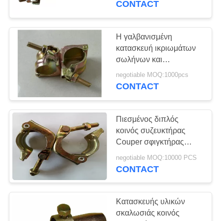
CONTACT
πάχος
Η γαλβανισμένη
κατασκευή ικριωμάτων
σωλήνων και
συζευκτήρων
negotiable MOQ:1000pcs
σφυρηλάτησε το διπλό
CONTACT
συζευκτήρα
Πιεσμένος διπλός
κοινός συζευκτήρας
Couper σφιγκτήρας
BS1139 υλικών
negotiable MOQ:10000 PCS
σκαλωσιάς ικριωμάτων
CONTACT
90 βαθμού
Κατασκευής υλικών
σκαλωσιάς κοινός