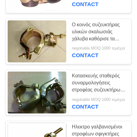
σκαλωσιάς κοινός 48,3
CONTACT
χιλ.
ΠΟΙΟΤΙΚΌΣ
ΈΛΕΓΧΟΣ
Ο κοινός συζευκτήρας
υλικών σκαλωσιάς
χάλυβα καθόρισε τα
ΕΠΙΚΟΙΝΩΝΉΣΤΕ
πιεσμένα πρότυπα
negotiable MOQ:1000 τεμάχια
ΜΑΖΊ
συζευκτήρων EN74
CONTACT
στροφέων
ΜΑΣ
Κατασκευής σταθερός
ΖΗΤΉΣΤΕ
συναρμολογήσεις
ΈΝΑ
στροφέας συζευκτήρων
υλικών σκαλωσιάς ο
ΑΠΌΣΠΑΣΜΑ
negotiable MOQ:1000 τεμάχια
κοινός πίεσε το διπλό
CONTACT
συζευκτήρα
SITEMAP
Ηλεκτρο γαλβανισμένοι
στροφέων σφιγκτήρες