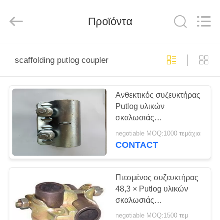
Jet
Scaffold
&
Formwork
Προϊόντα
System
Co.,
Ltd..
All
ΑΡΧΙΚΉ
Rights
Reserved.
scaffolding putlog coupler
ΣΕΛΊΔΑ
Ανθεκτικός συζευκτήρας
ΠΡΟΪΌΝΤΑ
Putlog υλικών
σκαλωσιάς
ΣΧΕΤΙΚΆ
συζευκτήρων υλικών
negotiable MOQ:1000 τεμάχια
σκαλωσιάς κοινός για τη
ΜΕ
CONTACT
δομή Buliding
ΕΜΆΣ
Πιεσμένος συζευκτήρας
48,3 × Putlog υλικών
ΕΡΓΟΣΤΆΣΙΟ
σκαλωσιάς
ΠΕΡΙΉΓΗΣΗ
συζευκτήρων υλικών
negotiable MOQ:1500 τεμ