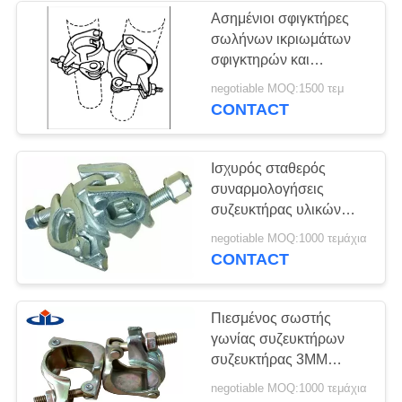
Ασημένιοι σφιγκτήρες
σωλήνων ικριωμάτων
σφιγκτηρών και
συναρμολογήσεων
negotiable MOQ:1500 τεμ
υλικών σκαλωσιάς για
CONTACT
τη δομή Buliding
Ισχυρός σταθερός
συναρμολογήσεις
συζευκτήρας υλικών
σκαλωσιάς χάλυβα
negotiable MOQ:1000 τεμάχια
υλικών σκαλωσιάς
CONTACT
σφιγκτηρών στροφέων
Πιεσμένος σωστής
γωνίας συζευκτήρων
συζευκτήρας 3MM
στροφέων υλικών
negotiable MOQ:1000 τεμάχια
σκαλωσιάς διπλός